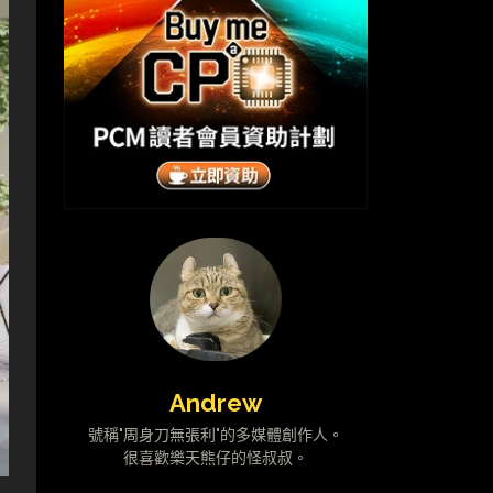
Andrew
號稱"周身刀無張利"的多媒體創作人。
很喜歡樂天熊仔的怪叔叔。