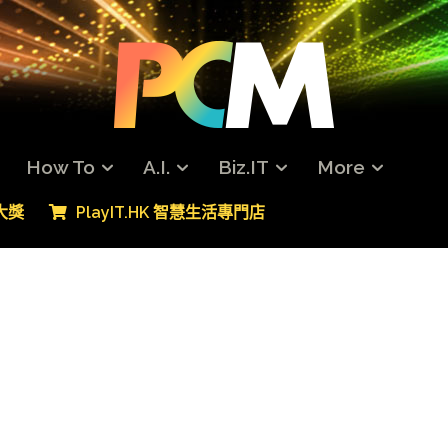
How To
A.I.
Biz.IT
More
專大獎
PlayIT.HK 智慧生活專門店