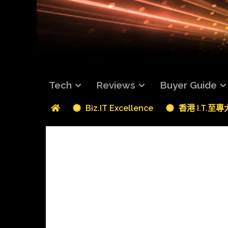
Tech
Reviews
Buyer Guide
Biz.IT Excellence
香港 I.T.至