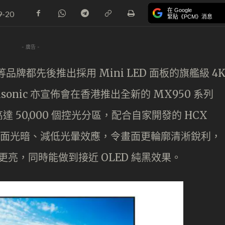
在 Google
9-20
緊貼《PCM》消息
- 廣告 -
L 等品牌都先後推出採用 Mini LED 面板的旗艦級 4
onic 亦宣佈會在香港推出全新的 MX950 系列
達 50,000 個控光分區，配合自家開發的 HCX
整畫面光暗、減低光暈效應，令畫面更輪廓清淅銳利，
電視更亮，同時能做到接近 OLED 純黑效果。