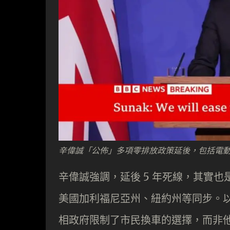
辛偉誠「公佈」多項零排放政策延後，包括電動車
辛偉誠強調，延後 5 年死線，其實
美國加利福尼亞州、紐約州等同步。以
相政府限制了市民換車的選擇，而非