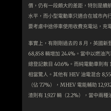
價，仍有一段頗大的差距，特別是續航力
水平，而小型電動車只適合在城市內行
要考慮中途停車使用收費充電站，充
事實上，有剛剛過去的 8 月，英國新登記私
68,858 輛增加 24.4%。當中以燃油
總登記數目 40.6%。而純電動車則有 17
相當驚人。其他有 HEV 油電混合 8,551 
（佔 7.7%），MHEV 電能輔助 12,932
渣則有 1,927 輛（2.2%），當中