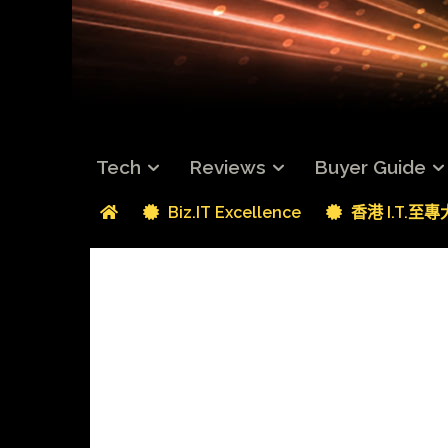
Tech
Reviews
Buyer Guide
Biz.IT Excellence
香港 I.T.至