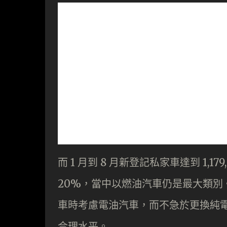
而 1 月到 8 月新登記私家車達到 1,179
20%，當中以燃油汽車仍是最大類別。
車時考慮電油汽車，而不急於更換純
合理水平。