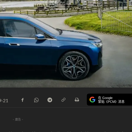
在 Google
9-21
緊貼《PCM》消息
- 廣告 -