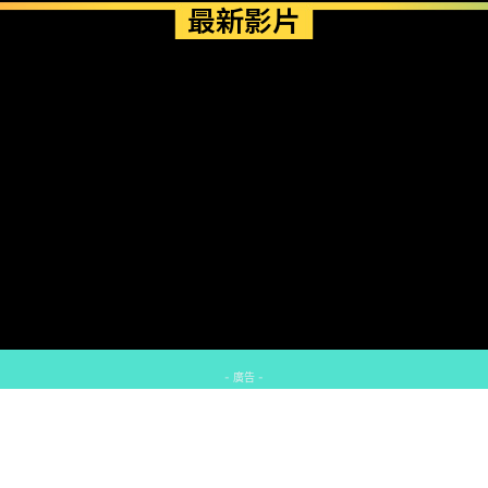
最新影片
- 廣告 -