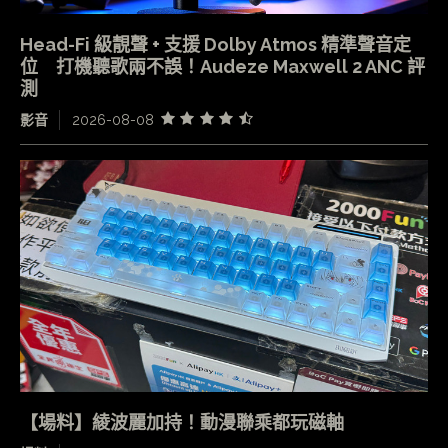
Head-Fi 級靚聲 + 支援 Dolby Atmos 精準聲音定
位 打機聽歌兩不誤！Audeze Maxwell 2 ANC 評
測
影音
2026-08-08
【場料】綾波麗加持！動漫聯乘都玩磁軸