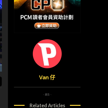
Van 仔
- 廣告 -
Related Articles