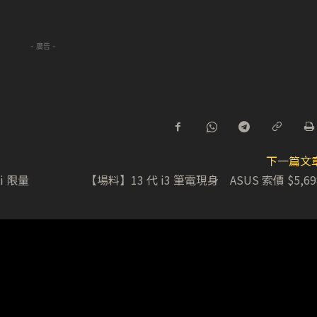
- 廣告 -
下一篇文
i 限量
【場料】13 代 i3 筆電現身 ASUS 索價 $5,69