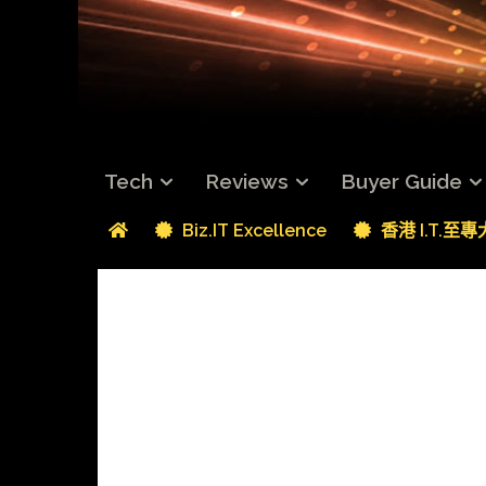
Tech
Reviews
Buyer Guide
Biz.IT Excellence
香港 I.T.至