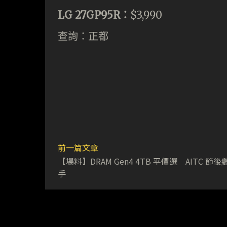
LG 27GP95R：
$3,990
查詢：正都
前一篇文章
【場料】DRAM Gen4 4TB 平價選 AITC 節
手