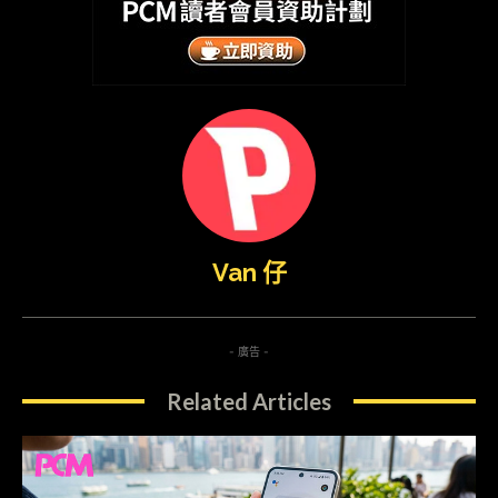
Van 仔
- 廣告 -
Related Articles