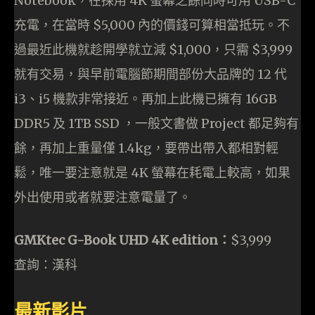
Notebook，在採用 4K 螢幕之餘同時可用 USB-C
充電，在當時 $5,000 內的價錢可算相當抵玩。不
過最近此機就趁開學就立減 $1,000，只需 $3,999
就有交易，與早前電腦節期間部份大品牌的 12 代
i3、i5 機款非常接近。再加上此機已擁有 16GB
DDR5 及 1TB SSD ，一般文書做 Project 都足夠有
餘，再加上重量僅 1.4kg，要帶出帶入都相對輕
鬆，唯一要注意就是 4K 螢幕在耗電上較高，如果
外出使用或者就要注意電量了。
GMKtec G-Book UHD 4K edition：
$3,999
查詢：漢科
最新影片