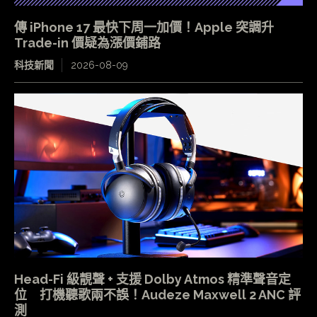
傳 iPhone 17 最快下周一加價！Apple 突調升
Trade-in 價疑為漲價鋪路
科技新聞
2026-08-09
Head-Fi 級靚聲 + 支援 Dolby Atmos 精準聲音定
位 打機聽歌兩不誤！Audeze Maxwell 2 ANC 評
測