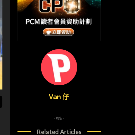
Van 仔
- 廣告 -
Related Articles