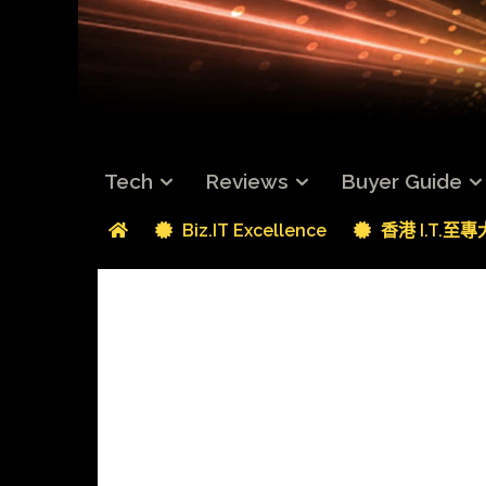
Tech
Reviews
Buyer Guide
Biz.IT Excellence
香港 I.T.至