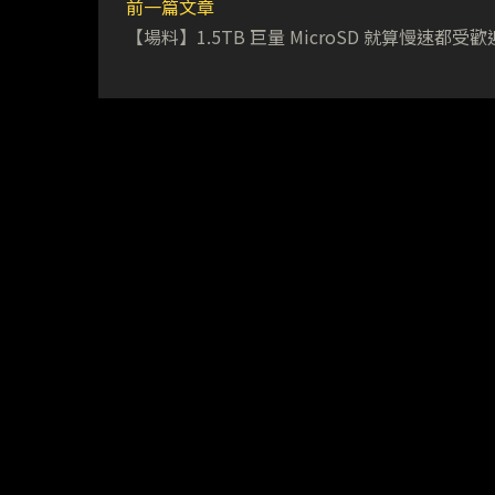
前一篇文章
【場料】1.5TB 巨量 MicroSD 就算慢速都受歡