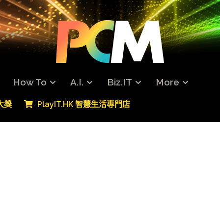
How To
A.I.
Biz.IT
More
專大獎
PlayIT.HK 智慧生活專門店