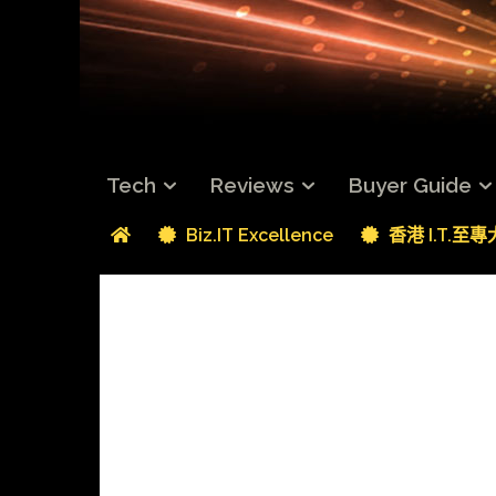
Tech
Reviews
Buyer Guide
Biz.IT Excellence
香港 I.T.至