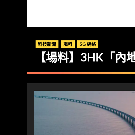
科技新聞
場料
5G 網絡
【場料】3HK「內地