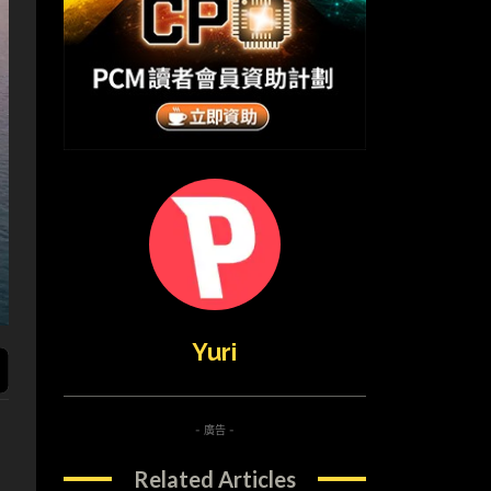
Yuri
- 廣告 -
Related Articles