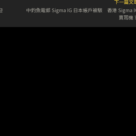
下一篇文
迎
中釣魚電郵 Sigma IG 日本帳戶被駭 香港 Sigma I
賣耳機 ?