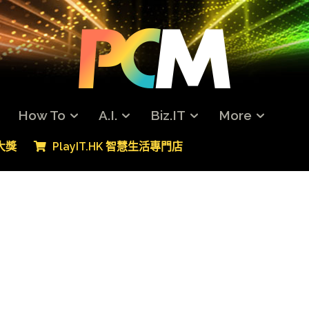
How To
A.I.
Biz.IT
More
專大獎
PlayIT.HK 智慧生活專門店