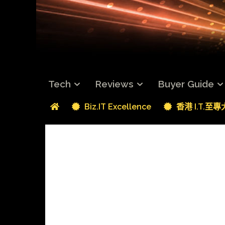
Tech
Reviews
Buyer Guide
Biz.IT Excellence
香港 I.T.至