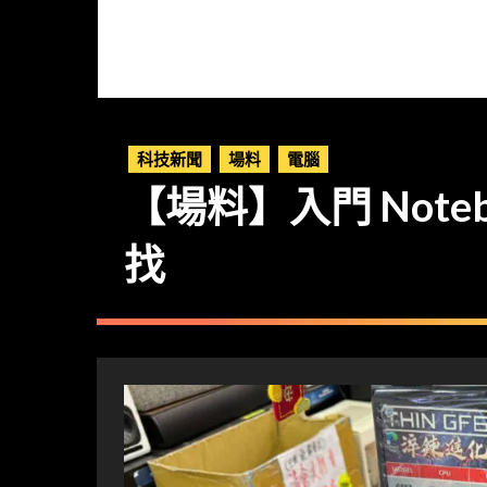
科技新聞
場料
電腦
【場料】入門 Notebo
找