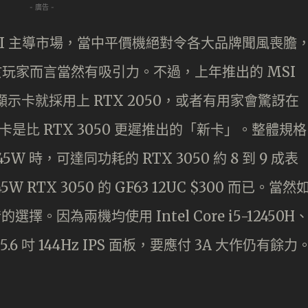
- 廣告 -
以 MSI 主導市場，當中平價機絕對令各大品牌聞風喪膽
k，對於玩家而言當然有吸引力。不過，上年推出的 MSI
機顯示卡就採用上 RTX 2050，或者有用家會驚訝在
卡是比 RTX 3050 更遲推出的「新卡」。整體規格
W 時，可達同功耗的 RTX 3050 約 8 到 9 成表
TX 3050 的 GF63 12UC $300 而已。當然
擇。因為兩機均使用 Intel Core i5-12450H
15.6 吋 144Hz IPS 面板，要應付 3A 大作仍有餘力