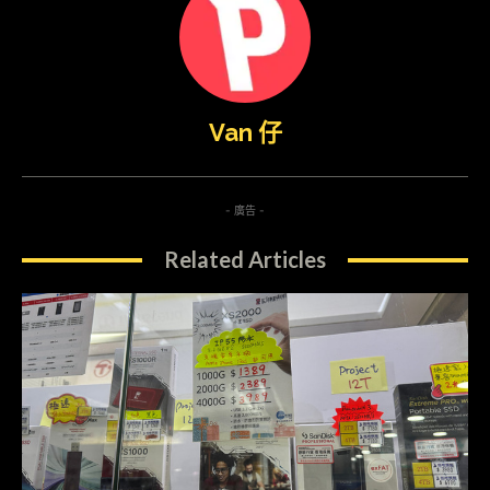
Van 仔
- 廣告 -
Related Articles