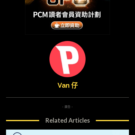
Van 仔
- 廣告 -
Related Articles