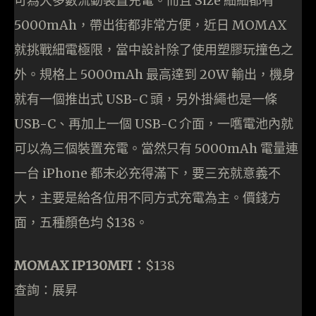
可為大多數流動裝置充電。而且 Size 細細都有
5000mAh，帶出街都非常方便，近日 MOMAX
就挑戰細電極限，當中設計除了使用塑膠玩撞色之
外。規格上 5000mAh 最高達到 20W 輸出，機身
就有一個推出式 USB-C 頭，另外掛繩也是一條
USB-C、再加上一個 USB-C 介面，一嚿電池內就
可以為三個裝置充電。當然只有 5000mAh 電量連
一台 iPhone 都未必充得滿下，要三充就意義不
大，主要是給各位用不同方式充電為主。價錢方
面，五種顏色均 $138。
MOMAX IP130MFI：
$138
查詢：展昇