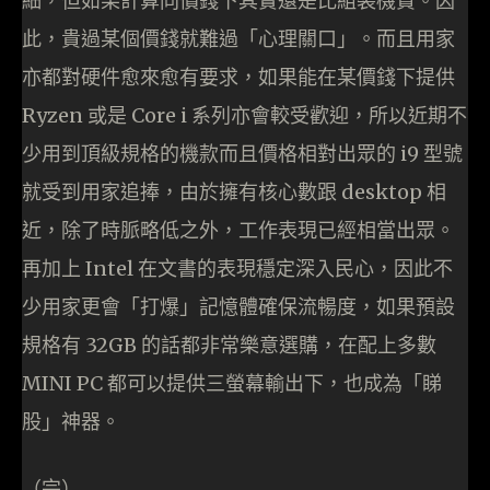
細，但如果計算同價錢下其實還是比組裝機貴。因
此，貴過某個價錢就難過「心理關口」。而且用家
亦都對硬件愈來愈有要求，如果能在某價錢下提供
Ryzen 或是 Core i 系列亦會較受歡迎，所以近期不
少用到頂級規格的機款而且價格相對出眾的 i9 型號
就受到用家追捧，由於擁有核心數跟 desktop 相
近，除了時脈略低之外，工作表現已經相當出眾。
再加上 Intel 在文書的表現穩定深入民心，因此不
少用家更會「打爆」記憶體確保流暢度，如果預設
規格有 32GB 的話都非常樂意選購，在配上多數
MINI PC 都可以提供三螢幕輸出下，也成為「睇
股」神器。
（完）