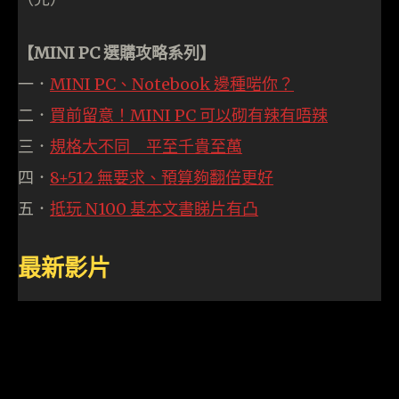
【MINI PC 選購攻略系列】
一．
MINI PC、Notebook 邊種啱你？
二．
買前留意！MINI PC 可以砌有辣有唔辣
三．
規格大不同 平至千貴至萬
四．
8+512 無要求、預算夠翻倍更好
五．
抵玩 N100 基本文書睇片有凸
最新影片