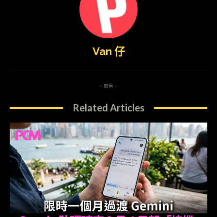
Van 仔
- 廣告 -
Related Articles