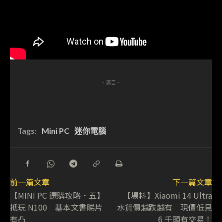
- 廣告 -
Tags:
Mini PC
迷你電腦
前一篇文章
下一篇文章
【MINI PC 選購攻略．五】
【場料】Xiaomi 14 Ultra
抵玩 N100 基本文書睇片
水貨價越跌越有 現價低見
有凸
6 千頭有交易！