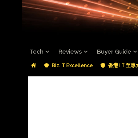
Tech
Reviews
Buyer Guide
Biz.IT Excellence
香港 I.T.至