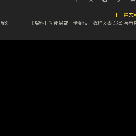
下一篇文
願攝影
【場料】功能最齊一步到位 抵玩文書 32:9 長螢