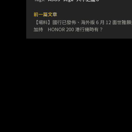
前一篇文章
【場料】國行已發佈、海外版 6 月 12 面世雅
加持 HONOR 200 港行幾時有？