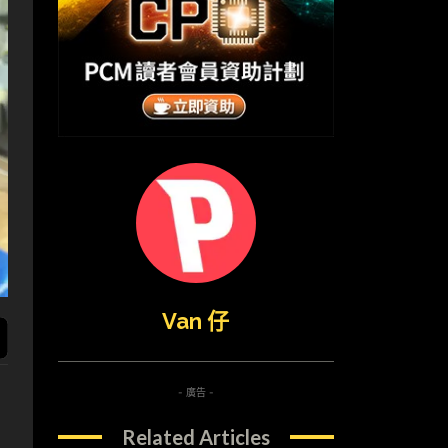
Van 仔
- 廣告 -
Related Articles