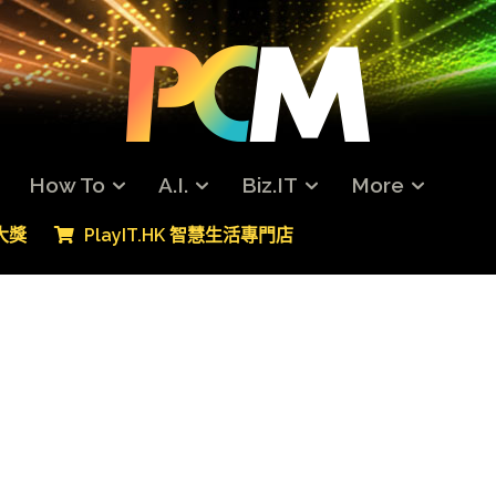
How To
A.I.
Biz.IT
More
專大獎
PlayIT.HK 智慧生活專門店