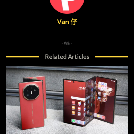
Van 仔
- 廣告 -
Related Articles