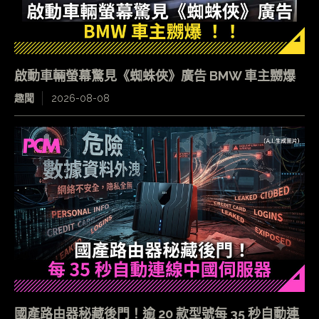
啟動車輛螢幕驚見《蜘蛛俠》廣告 BMW 車主嬲爆
趣聞
2026-08-08
國產路由器秘藏後門！逾 20 款型號每 35 秒自動連