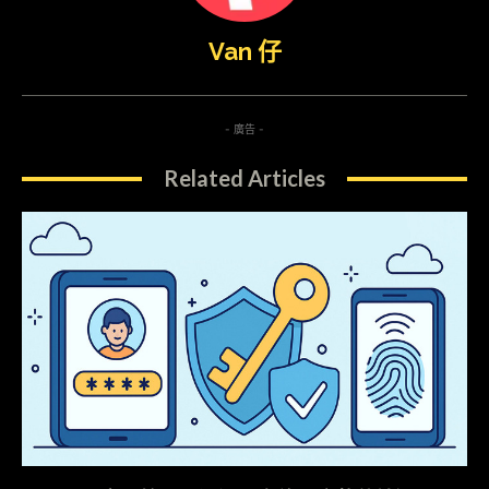
Van 仔
- 廣告 -
Related Articles