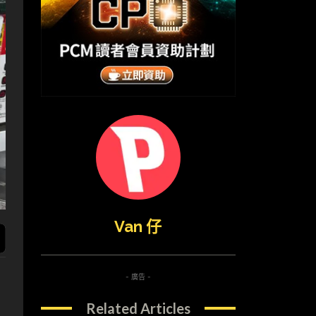
Van 仔
- 廣告 -
Related Articles