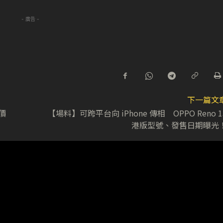
- 廣告 -
下一篇文
叫價
【場料】可跨平台向 iPhone 傳相 OPPO Reno 1
港版型號、發售日期曝光