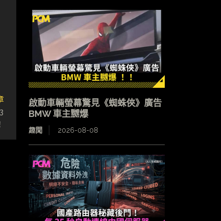
章
啟動車輛螢幕驚見《蜘蛛俠》廣告
3
BMW 車主嬲爆
！
趣聞
2026-08-08