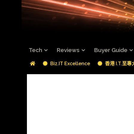
Tech
Reviews
Buyer Guide
Biz.IT Excellence
香港 I.T.至