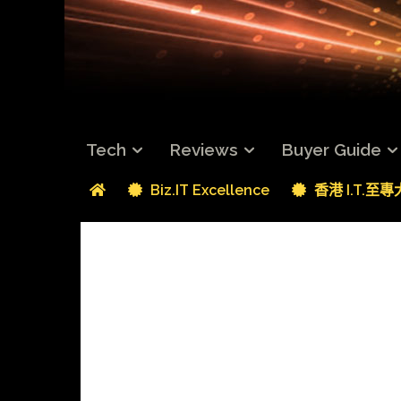
Tech
Reviews
Buyer Guide
Biz.IT Excellence
香港 I.T.至