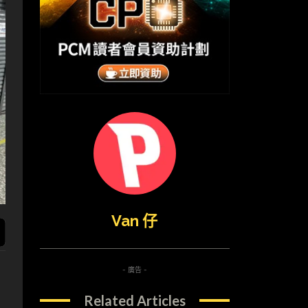
Van 仔
- 廣告 -
Related Articles