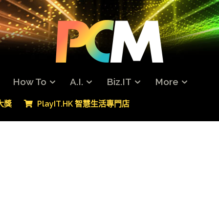
How To
A.I.
Biz.IT
More
專大獎
PlayIT.HK 智慧生活專門店