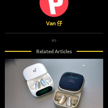
Van 仔
- 廣告 -
Related Articles