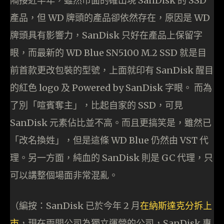
隔接近半年，雖然市面的確出現 SanDisk 的 SSD
產品，但 WD 牌頭的產品卻依然存在，原因是 WD
牌頭具有影響力，SanDisk 只好在產品上保留字
眼，而最新的 WD Blue SN5100 M.2 SSD 就是目
前首款更改包裝的型號，上面就印有 SanDisk 醒目
的紅色 logo 及 Powered by SanDisk 字眼。 而為
了別「喧賓奪主」，比起自家的 SSD，可見
SanDisk 元素佔比並不高。而且更搞笑是，雖然已
「改名換姓」，但是這條 WD Blue 仍然由 VST 代
理。另一方面，純血的 SanDisk 則是 GC 代理，只
可以講整個場面非常混亂。
（編按：SanDisk 已於今年 2 月
在納斯達克分拆上
市
，現在兩間公司為獨立運營的公司，SanDisk 專