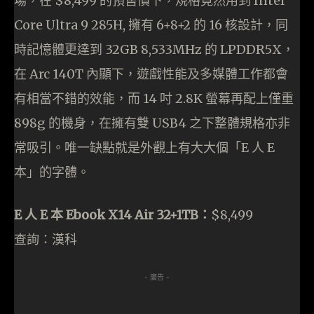
場，在 $8,499 的預售價下，規格竟然用到 Intel
Core Ultra 9 285H, 擁有 6+8+2 的 16 核設計，同
時記憶體更達到 32GB 8,533MHz 的 LPDDR5X，
在 Arc 140T 內顯下，遊戲性能及多媒體工作都會
有相當不錯的效能，而 14 吋 2.8K 螢幕再配上僅重
898g 的機身，在擁有雙 USB4 之下整體規格亦非
常吸引。唯一缺點就是外觀上有大大個「E 人 E
本」的字體。
E 人 E 本 Ebook X14 Air 32+1TB：
$8,499
查詢：漢科
- 廣告 -