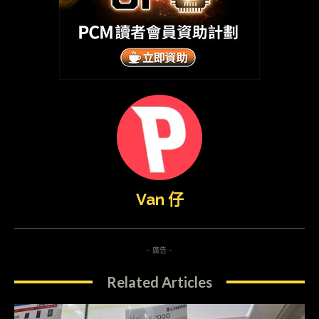
Van 仔
- 廣告 -
Related Articles