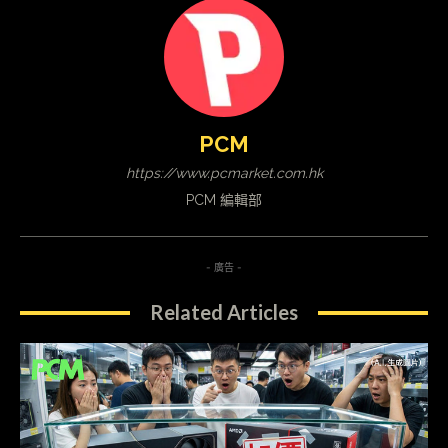
PCM
https://www.pcmarket.com.hk
PCM 編輯部
- 廣告 -
Related Articles