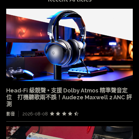
Head-Fi 級靚聲 + 支援 Dolby Atmos 精準聲音定
位 打機聽歌兩不誤！Audeze Maxwell 2 ANC 評
測
影音
2026-08-08