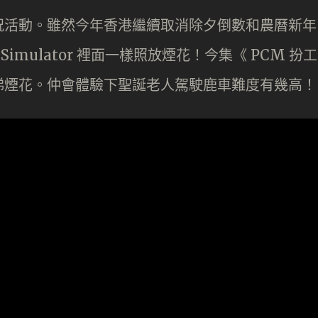
祝活動。雖然今年香港繼續取消除夕倒數和農曆新年
ht Simulator 裡面一樣照放煙花！今集《 PCM 扮工
睇煙花。仲會體驗下聖誕老人駕駛鹿車難度有幾高！