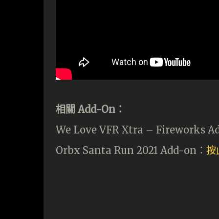
相關 Add-On：
We Love VFR Xtra – Fireworks 
Orbx Santa Run 2021 Add-on：
按