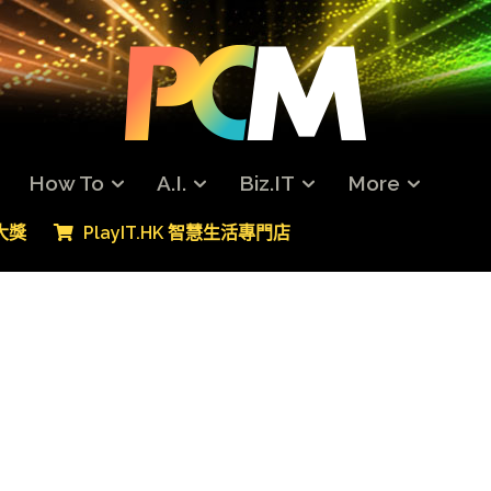
How To
A.I.
Biz.IT
More
專大獎
PlayIT.HK 智慧生活專門店