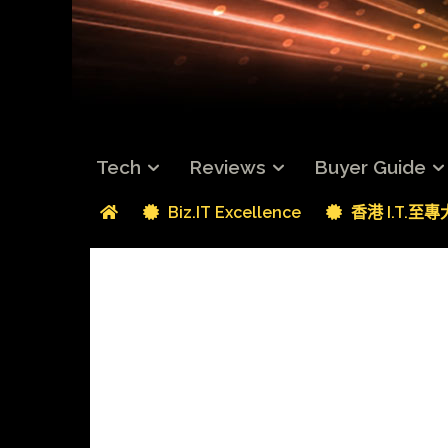
Tech
Reviews
Buyer Guide
Biz.IT Excellence
香港 I.T.至