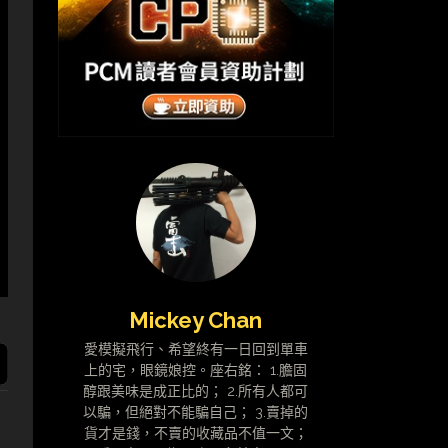
Mickey Chan
愛模擬飛行、希望終有一日回到單車
上的宅，眼鏡娘控。座右銘： 1.膽固
醇跟美味是成正比的； 2.所有人都可
以騙，但絕對不能騙自己； 3.賣掉的
貨才是錢，不賣的收藏品不值一文；