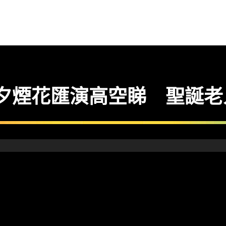
除夕煙花匯演高空睇 聖誕