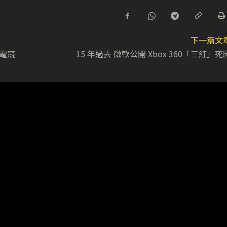
下一篇文
行電競
15 年過去 微軟公開 Xbox 360「三紅」死