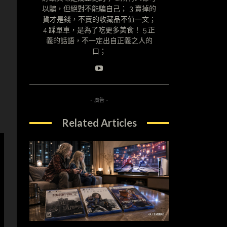
以騙，但絕對不能騙自己； 3.賣掉的
貨才是錢，不賣的收藏品不值一文；
4.踩單車，是為了吃更多美食！ 5.正
義的話語，不一定出自正義之人的
口；
- 廣告 -
Related Articles