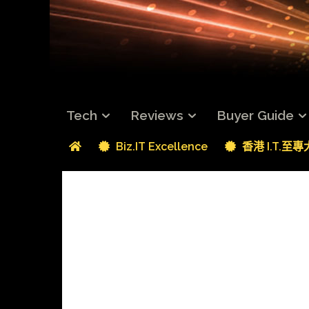
Tech
Reviews
Buyer Guide
Biz.IT Excellence
香港 I.T.至