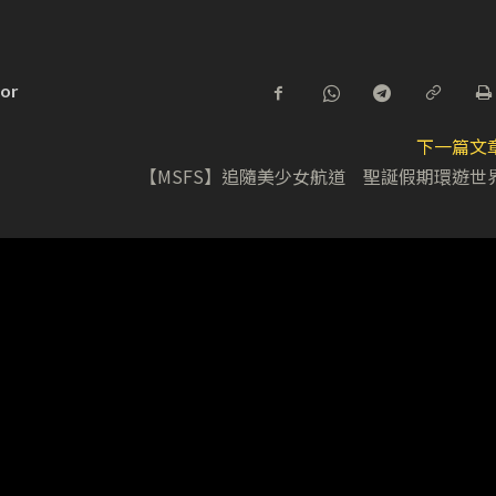
tor
下一篇文
【MSFS】追隨美少女航道 聖誕假期環遊世