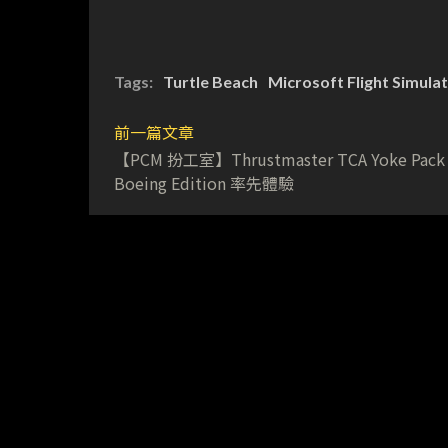
Tags:
Turtle Beach
Microsoft Flight Simula
前一篇文章
【PCM 扮工室】Thrustmaster TCA Yoke Pack
Boeing Edition 率先體驗