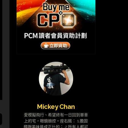
Mickey Chan
愛模擬飛行、希望終有一日回到單車
上的宅，眼鏡娘控。座右銘： 1.膽固
醇跟美味是成正比的； 2.所有人都可