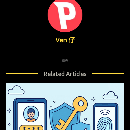
Van 仔
- 廣告 -
Related Articles