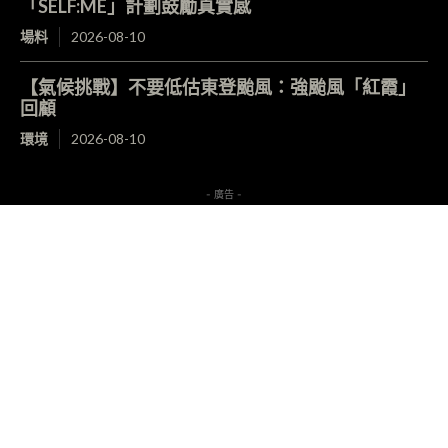
「SELF:ME」計劃鼓勵真實感
場料
2026-08-10
【氣候挑戰】不要低估東登颱風：強颱風「紅霞」
回顧
環境
2026-08-10
- 廣告 -