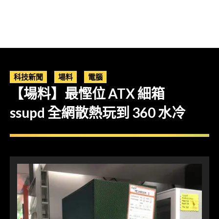
科技新聞
場料
電腦
【場料】最慳位 ATX 細箱
ssupd 全網散熱玩到 360 水冷