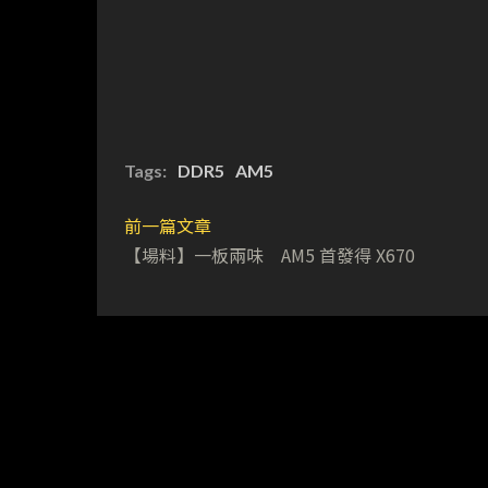
Tags:
DDR5
AM5
前一篇文章
【場料】一板兩味 AM5 首發得 X670