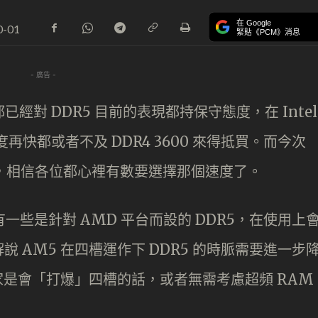
在 Google
0-01
緊貼《PCM》消息
- 廣告 -
經對 DDR5 目前的表現都持保守態度，在 Intel
再快都或者不及 DDR4 3600 來得抵買。而今次
 時，相信各位都心裡有數要選擇那個速度了。
一些是針對 AMD 平台而設的 DDR5，在使用上
 AM5 在四槽運作下 DDR5 的時脈需要進一步
此用家是會「打爆」四槽的話，或者無需考慮超頻 RAM