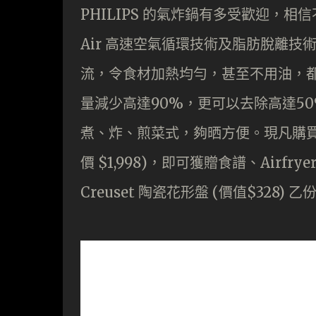
PHILIPS 的氣炸鍋有多受歡迎，相信不用
Air 高速空氣循環技術及脂肪脫離
流，令食材加熱均勻，甚至不用油，
量減少高達90%，更可以去除高達5
煮、炸、煎菜式，夠晒方便。現凡購買 Airf
價 $1,998)，即可獲贈食譜、Airfry
Creuset 陶瓷花形盤 (價值$328) 乙