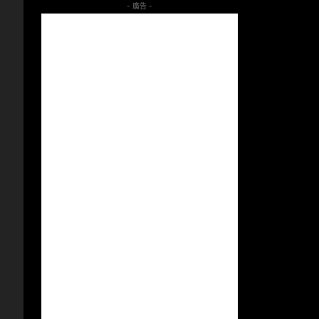
- 廣告 -
。