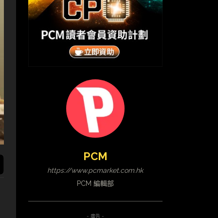
PCM
https://www.pcmarket.com.hk
PCM 編輯部
- 廣告 -