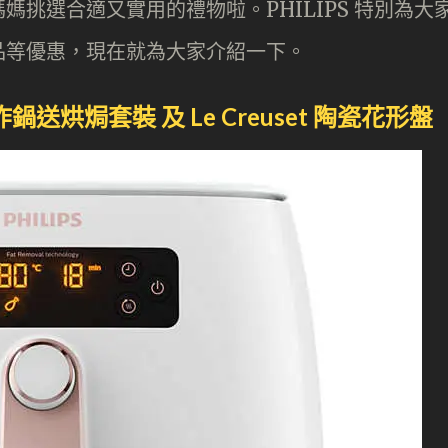
挑選合適又實用的禮物啦。PHILIPS 特別為大
品等優惠，現在就為大家介紹一下。
空氣炸鍋送烘焗套裝 及 Le Creuset 陶瓷花形盤