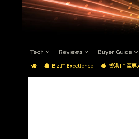
Tech
Reviews
Buyer Guide
Biz.IT Excellence
香港 I.T.至