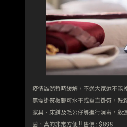
疫情雖然暫時緩解，不過大家還不能掉以
無需掛熨板都可水平或垂直掛熨，輕
家具、床鋪及毛公仔等進行消毒，殺滅
菌，真的非常方便 !! 售價 : $898