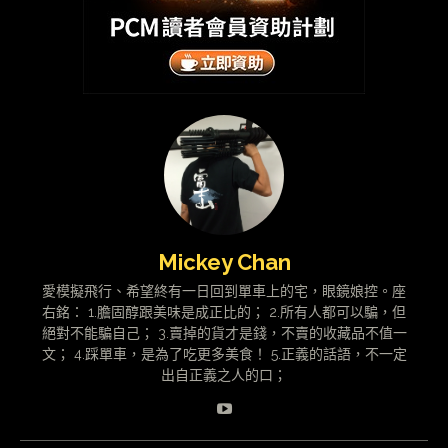
Mickey Chan
愛模擬飛行、希望終有一日回到單車上的宅，眼鏡娘控。座
右銘： 1.膽固醇跟美味是成正比的； 2.所有人都可以騙，但
絕對不能騙自己； 3.賣掉的貨才是錢，不賣的收藏品不值一
文； 4.踩單車，是為了吃更多美食！ 5.正義的話語，不一定
出自正義之人的口；