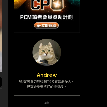
Andrew
號稱"周身刀無張利"的多媒體創作人。
很喜歡樂天熊仔的怪叔叔。
- 廣告 -