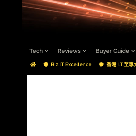
Tech
Reviews
Buyer Guide
Biz.IT Excellence
香港 I.T.至