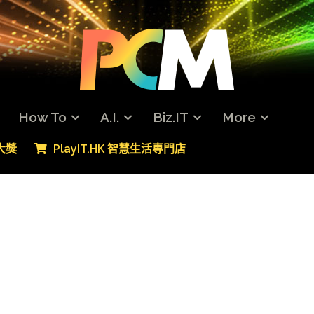
How To
A.I.
Biz.IT
More
專大獎
PlayIT.HK 智慧生活專門店