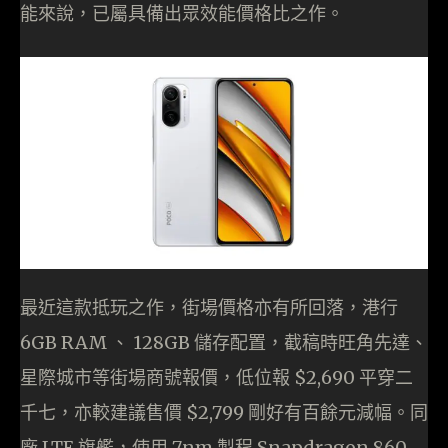
能來說，已屬具備出眾效能價格比之作。
最近這款抵玩之作，街場價格亦有所回落，港行
6GB RAM 、 128GB 儲存配置，截稿時旺角先達、
星際城市等街場商號報價，低位報 $2,690 平穿二
千七，亦較建議售價 $2,799 剛好有百餘元減幅。同
廠 LTE 旗艦，使用 7nm 製程 Snapdragon 860