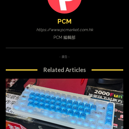
PCM
https://www.pcmarket.com.hk
PCM 編輯部
- 廣告 -
Related Articles