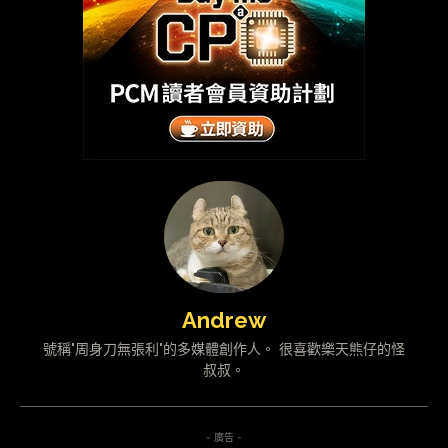
Andrew
號稱"周身刀無張利"的多媒體創作人。 很喜歡樂天熊仔的怪
叔叔。
- 廣告 -