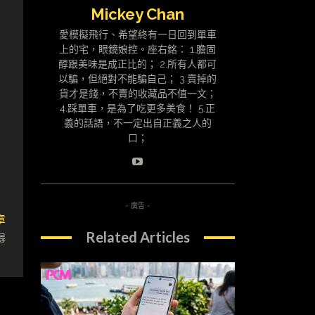
Mickey Chan
愛模擬飛行、希望終有一日回到單車
上的宅，眼鏡娘控。座右銘： 1.膽固
醇跟美味是成正比的； 2.所有人都可
以騙，但絕對不能騙自己； 3.賣掉的
貨才是錢，不賣的收藏品不值一文；
4.踩單車，是為了吃更多美食！ 5.正
義的話語，不一定出自正義之人的
口；
- 廣告 -
章
Related Articles
得