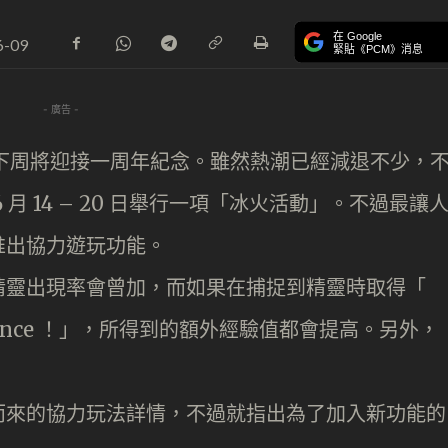
在 Google
6-09
緊貼《PCM》消息
- 廣告 -
O 》下周將迎接一周年紀念。雖然熱潮已經減退不少，
月 14 – 20 日舉行一項「冰火活動」。不過最讓
推出協力遊玩功能。
精靈出現率會曾加，而如果在捕捉到精靈時取得「
cellence ！」，所得到的額外經驗值都會提高。另外，
而來的協力玩法詳情，不過就指出為了加入新功能的