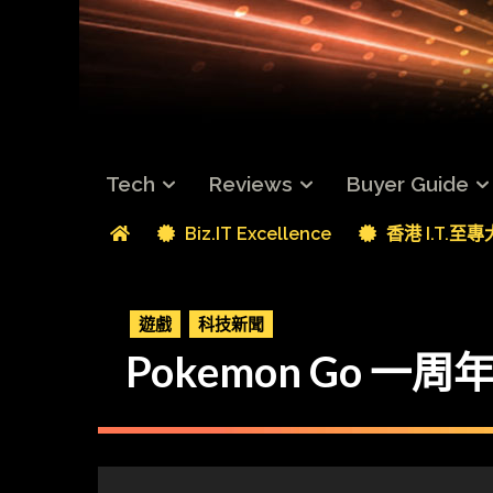
Tech
Reviews
Buyer Guide
Biz.IT Excellence
香港 I.T.至
遊戲
科技新聞
Pokemon Go