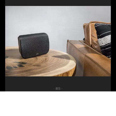
- 廣告 -