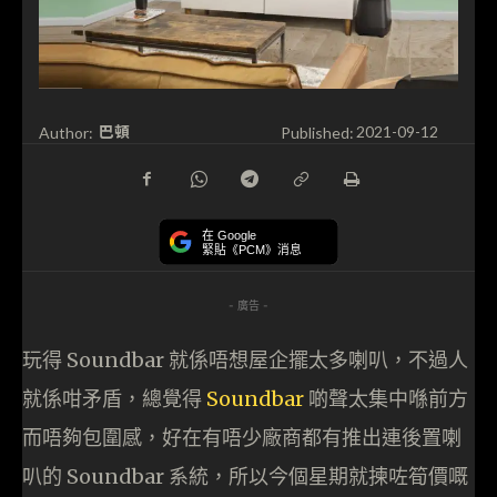
巴頓
Author:
Published:
2021-09-12
在 Google
緊貼《PCM》消息
- 廣告 -
玩得 Soundbar 就係唔想屋企擺太多喇叭，不過人
就係咁矛盾，總覺得
Soundbar
啲聲太集中喺前方
而唔夠包圍感，好在有唔少廠商都有推出連後置喇
叭的 Soundbar 系統，所以今個星期就揀咗筍價嘅