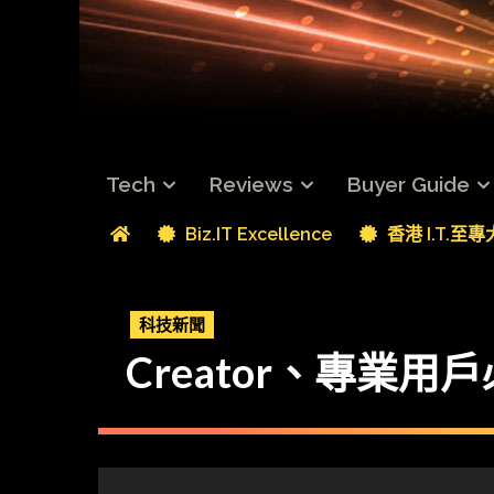
Tech
Reviews
Buyer Guide
Biz.IT Excellence
香港 I.T.至
科技新聞
Creator、專業