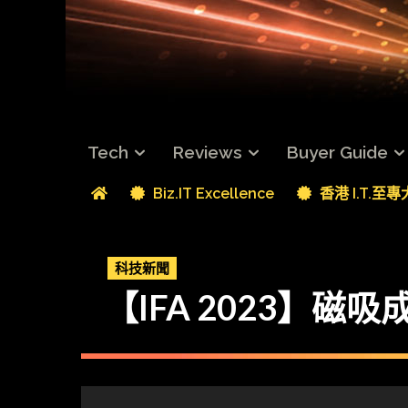
Tech
Reviews
Buyer Guide
Biz.IT Excellence
香港 I.T.至
科技新聞
【IFA 2023】