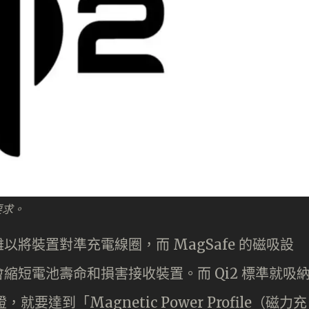
要求。
將裝置對準充電線圈，而 MagSafe 的磁吸設
縮短電池壽命和損害接收裝置。而 Qi2 標準就吸
，就要達到「Magnetic Power Profile（磁力充