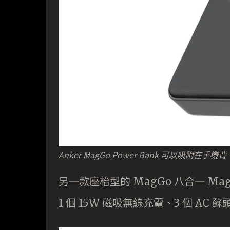
Anker MagGo Power Bank 可以吸附在手
另一款座枱型的 MagGo 八合一 Magne
1 個 15W 磁吸無線充電、3 個 AC 蘇