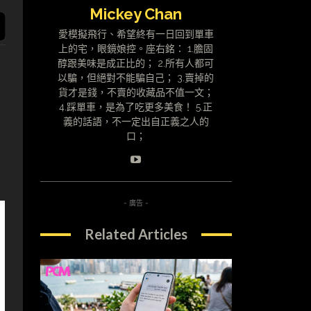
Mickey Chan
愛模擬飛行、希望終有一日回到單車
上的宅，眼鏡娘控。座右銘： 1.膽固
醇跟美味是成正比的； 2.所有人都可
以騙，但絕對不能騙自己； 3.賣掉的
貨才是錢，不賣的收藏品不值一文；
4.踩單車，是為了吃更多美食！ 5.正
義的話語，不一定出自正義之人的
口；
- 廣告 -
Related Articles