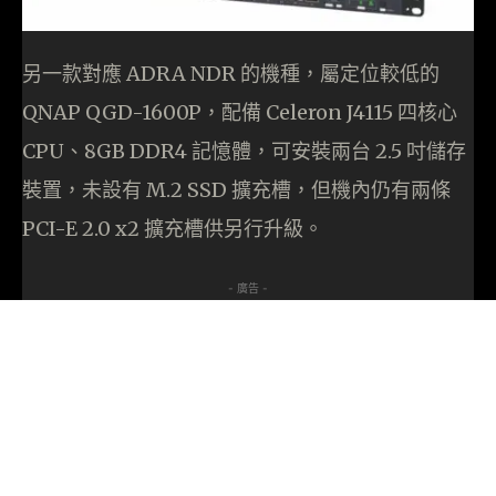
另一款對應 ADRA NDR 的機種，屬定位較低的
QNAP QGD-1600P，配備 Celeron J4115 四核心
CPU、8GB DDR4 記憶體，可安裝兩台 2.5 吋儲存
裝置，未設有 M.2 SSD 擴充槽，但機內仍有兩條
PCI-E 2.0 x2 擴充槽供另行升級。
- 廣告 -