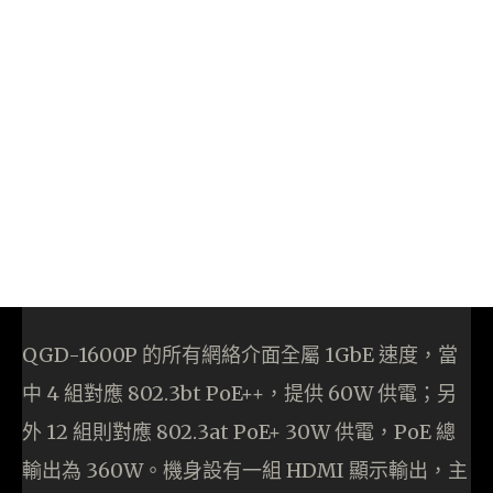
QGD-1600P 的所有網絡介面全屬 1GbE 速度，當
中 4 組對應 802.3bt PoE++，提供 60W 供電；另
外 12 組則對應 802.3at PoE+ 30W 供電，PoE 總
輸出為 360W。機身設有一組 HDMI 顯示輸出，主