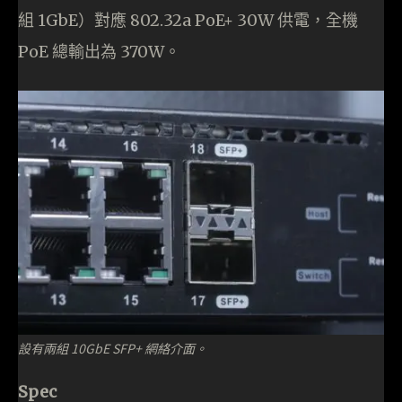
組 1GbE）對應 802.32a PoE+ 30W 供電，全機
PoE 總輸出為 370W。
設有兩組 10GbE SFP+ 網絡介面。
Spec