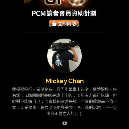
Mickey Chan
愛模擬飛行、希望終有一日回到單車上的宅，眼鏡娘控。座
右銘： 1.膽固醇跟美味是成正比的； 2.所有人都可以騙，但
絕對不能騙自己； 3.賣掉的貨才是錢，不賣的收藏品不值一
文； 4.踩單車，是為了吃更多美食！ 5.正義的話語，不一定
出自正義之人的口；