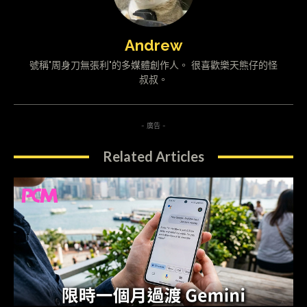
Andrew
號稱"周身刀無張利"的多媒體創作人。 很喜歡樂天熊仔的怪
叔叔。
- 廣告 -
Related Articles