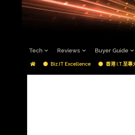
Tech
Reviews
Buyer Guide
Biz.IT Excellence
香港 I.T.至