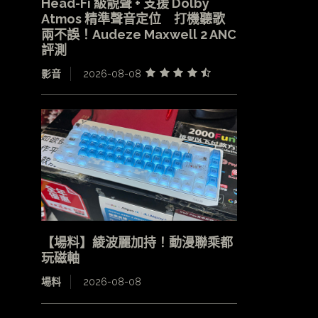
Head-Fi 級靚聲 + 支援 Dolby
Atmos 精準聲音定位 打機聽歌
兩不誤！Audeze Maxwell 2 ANC
評測
影音
2026-08-08
【場料】綾波麗加持！動漫聯乘都
玩磁軸
場料
2026-08-08