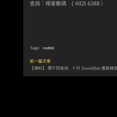
查詢：樺峯數碼 ( 6921 6388 ）
Tags:
redmi
前一篇文章
【場料】 兩千四有找 Y 仔 Soundbar 連無線