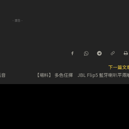
- 廣告 -
下一篇文
低音
【場料】 多色任擇 JBL Flip5 藍牙喇叭平兩