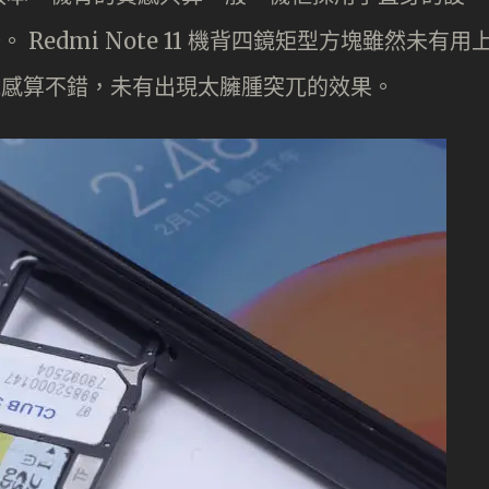
 Redmi Note 11 機背四鏡矩型方塊雖然未有用
局令觀感算不錯，未有出現太臃腫突兀的效果。