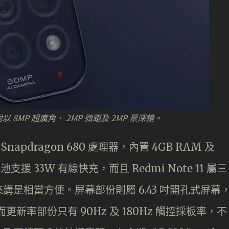
並附以 8MP 超廣角、 2MP 微距及 2MP 景深鏡。
 Snapdragon 680 處理器，內置 4GB RAM 及
電池支援 33W 有線快充，而且 Redmi Note 11 屬三
是相當方便。屏幕部份則屬 6.43 吋開孔式屏幕
更新率部份只有 90Hz 及 180Hz 觸控採板率，不