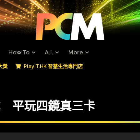
How To
A.I.
More
專大獎
PlayIT.HK 智慧生活專門店
1 速試 平玩四鏡真三卡