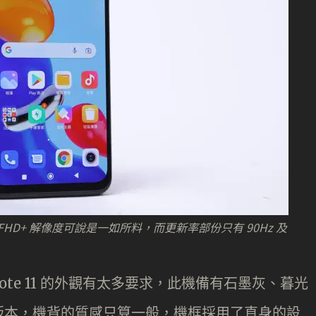
 FHD+ 解像度可說是一如所料，而更新率部份只有 90Hz 及
Note 11 的外觀有太多要求，此機備有石墨灰、暮光
版本，機背的質感只算一般，機框採用了直身的設