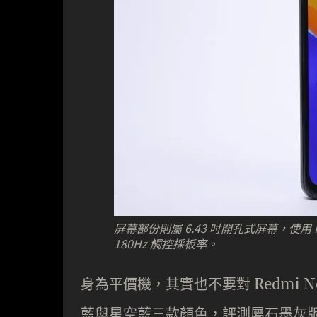
屏幕部份則屬 6.43 吋開孔式屏幕，使用
180Hz 觸控採板率。
身為平價機，其實也不要對 Redmi 
藍與星空藍三款顏色，評測屬石墨灰