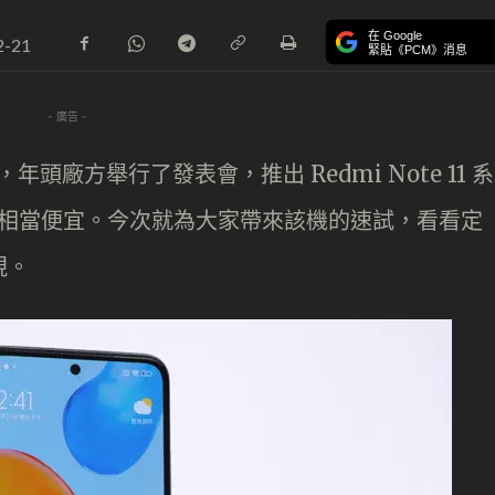
在 Google
2-21
緊貼《PCM》消息
- 廣告 -
年頭廠方舉行了發表會，推出 Redmi Note 11 系
11 定價相當便宜。今次就為大家帶來該機的速試，看看定
表現。