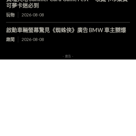
可夢卡迷必到
玩物
2026-08-08
啟動車輛螢幕驚見《蜘蛛俠》廣告 BMW 車主嬲爆
趣聞
2026-08-08
- 廣告 -