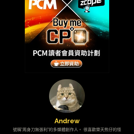
Andrew
號稱"周身刀無張利"的多媒體創作人。 很喜歡樂天熊仔的怪