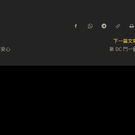
下一篇文
結安心
新 DC 鬥一