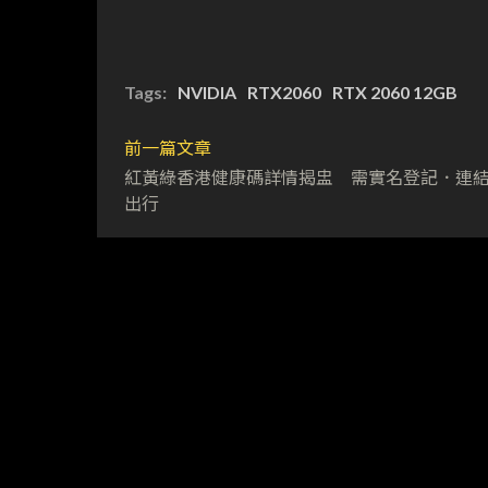
Tags:
NVIDIA
RTX2060
RTX 2060 12GB
前一篇文章
紅黃綠香港健康碼詳情揭盅 需實名登記．連
出行