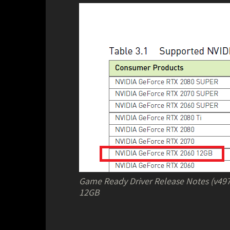
Game Ready Driver Release Notes (
12GB