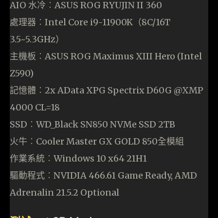
AIO 水冷︰ASUS ROG RYUJIN II 360
處理器︰Intel Core i9-11900K（8C/16T
3.5~5.3GHz）
主機板︰ASUS ROG Maximus XIII Hero (Intel
Z590)
記憶體︰2x AData XPG Spectrix D60G @XMP
4000 CL=18
SSD︰WD_Black SN850 NVMe SSD 2TB
火牛︰Cooler Master GX GOLD 850全模組
作業系統︰Windows 10 x64 21H1
驅動程式︰NVIDIA 466.61 Game Ready, AMD
Adrenalin 21.5.2 Optional