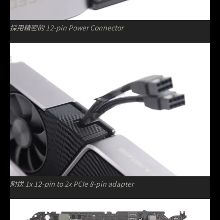
採用精密的 12-pin Power Connector
附送 1x 12-pin to 2x PCIe 8-pin adapter