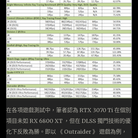
在各項遊戲測試中，筆者認為 RTX 3070 Ti 在個別
項目未如 RX 6800 XT ，但在 DLSS 獨門技術的優
化下反敗為勝。即以 《 Outraider 》 遊戲為例，