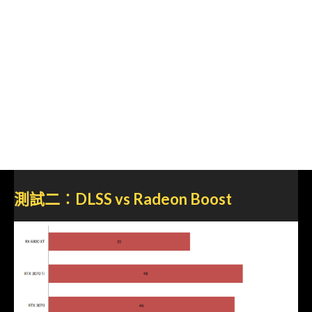
測試二︰DLSS vs Radeon Boost