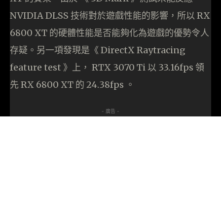
NVIDIA DLSS 技術對於遊戲性能的影響，所以 RX
6800 XT 的硬體性能是否能夠化為遊戲的優勢令人
存疑。另一項發現是《 DirectX Raytracing
feature test 》上， RTX 3070 Ti 以 33.16fps 領
先 RX 6800 XT 的 24.38fps 。
- 廣告 -