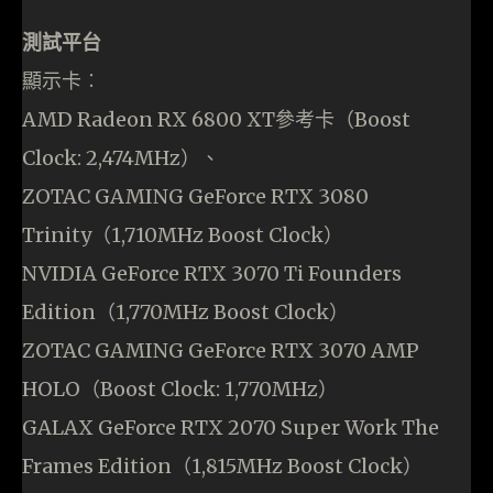
測試平台
顯示卡︰
AMD Radeon RX 6800 XT參考卡（Boost
Clock: 2,474MHz）、
ZOTAC GAMING GeForce RTX 3080
Trinity（1,710MHz Boost Clock）
NVIDIA GeForce RTX 3070 Ti Founders
Edition（1,770MHz Boost Clock）
ZOTAC GAMING GeForce RTX 3070 AMP
HOLO（Boost Clock: 1,770MHz）
GALAX GeForce RTX 2070 Super Work The
Frames Edition（1,815MHz Boost Clock）