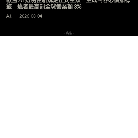
歐盟 AI 透明性新規定正式生效 生成內容必須加標
籤 違者最高罰全球營業額 3%
A.I.
2026-08-04
- 廣告 -