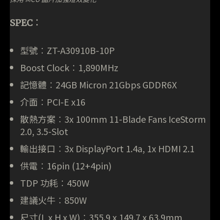
SPEC︰
型號︰ZT-A30910B-10P
Boost Clock︰1,890MHz
記憶體︰24GB Micron 21Gbps GDDR6X
介面︰PCI-E x16
散熱方案︰3x 100mm 11-Blade Fans IceStorm
2.0, 3.5-Slot
輸出接口︰3x DisplayPort 1.4a, 1x HDMI 2.1
供電︰16pin (12+4pin)
TDP 功耗︰450W
建議火牛︰850W
尺寸(L x H x W)︰355.9 x 149.7 x 63.9mm