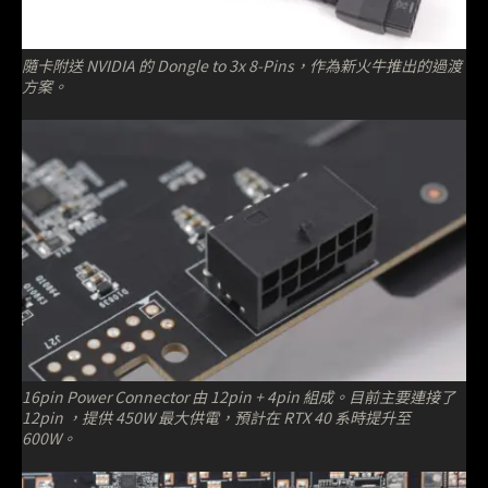
隨卡附送 NVIDIA 的 Dongle to 3x 8-Pins，作為新火牛推出的過渡
方案。
16pin Power Connector 由 12pin + 4pin 組成。目前主要連接了
12pin ，提供 450W 最大供電，預計在 RTX 40 系時提升至
600W。